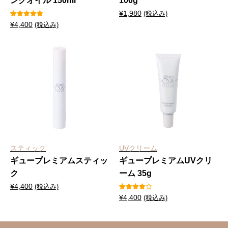
ングオイル 150ml
100g
¥
1,980
(税込み)
1
件の利用者
¥
4,400
(税込み)
評価に基づ
く5段階評
価のうち、
5.00
点
スティック
UVクリーム
ギュープレミアムスティッ
ギュープレミアムUVクリ
ク
ーム 35g
¥
4,400
(税込み)
1
件の利用
¥
4,400
(税込み)
者評価に
基づく5
段階評価
のうち、
4.00
点